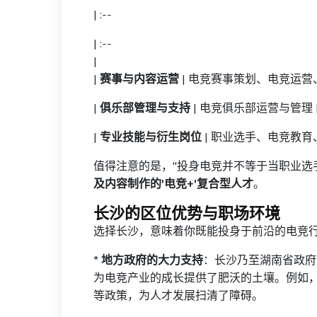
| :--
| :--
|
|
赛事与内容运营
| 电竞赛事策划、电竞运营
|
俱乐部管理与支持
| 电竞俱乐部运营与管理 
|
专业技能与衍生岗位
| 职业选手、电竞教育
值得注意的是，"投身电竞并不等于当职业选
及内容制作的'电竞+'复合型人才
。
长沙的区位优势与职场环境
选择长沙，意味着你既能投身于前沿的电竞
*
地方政府的大力支持
：长沙乃至湖南省政府
为电竞产业的成长提供了肥沃的土壤。例如
等政策，为人才发展扫清了障碍。