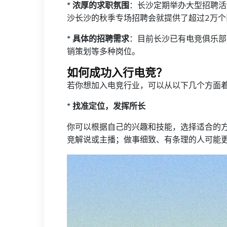
*
浓厚的求职氛围
：长沙定期举办大型招聘活
沙长沙的秋季专场招聘会就提供了超过2万
*
具体的招聘需求
：目前长沙已有电竞俱乐部
销策划等多种岗位。
如何成功入行电竞？
若你想加入电竞行业，可以从以下几个方面
*
找准定位，发挥所长
你可以根据自己的兴趣和技能，选择适合的
竞解说或主播；做事细致、有条理的人可能