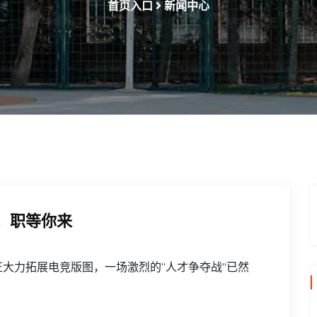
首页入口
新闻中心
，职等你来
大力拓展电竞版图，一场激烈的“人才争夺战”已然
。