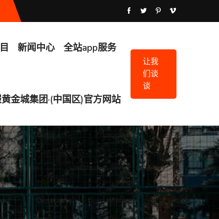
目
新闻中心
全站app服务
让我
们谈
谈
黄金城集团·(中国区)官方网站