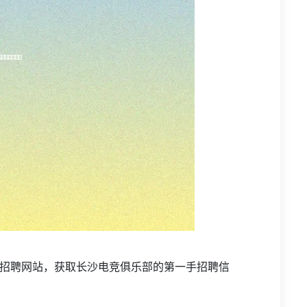
招聘网站，获取长沙电竞俱乐部的第一手招聘信