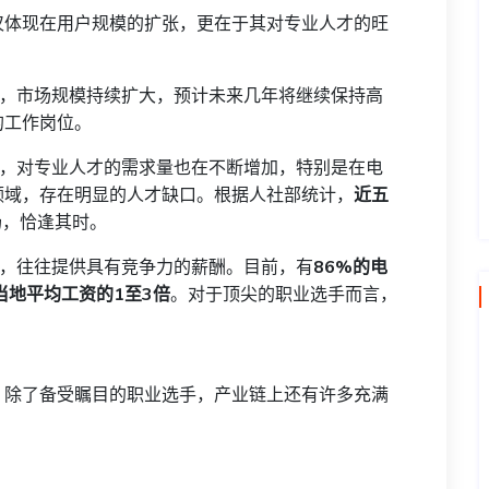
仅体现在用户规模的扩张，更在于其对专业人才的旺
，市场规模持续扩大，预计未来几年将继续保持高
的工作岗位。
，对专业人才的需求量也在不断增加，特别是在电
领域，存在明显的人才缺口。根据人社部统计，
近五
场，恰逢其时。
，往往提供具有竞争力的薪酬。目前，有
86%的电
当地平均工资的1至3倍
。对于顶尖的职业选手而言，
。除了备受瞩目的职业选手，产业链上还有许多充满