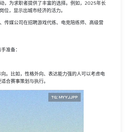
动，为求职者提供了丰富的选择。例如，2025年长
个岗位，显示出城市经济的活力。
、传媒公司在招聘游戏代练、电竞陪练师、高级营
着手准备：
方向。比如，性格外向、表达能力强的人可以考虑电
更适合赛事策划与执行。