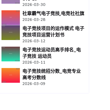
2026-03-30
社章霸气电子竞技,电竞社社旗
2026-03-28
电子竞技项目的运作模式 电子
竞技项目运营计划书
2026-03-12
电子竞技运动员高手排名_电
子竞技 运动员
2026-03-11
电子竞技统招分数_电竞专业
高考分数线
2026-03-09