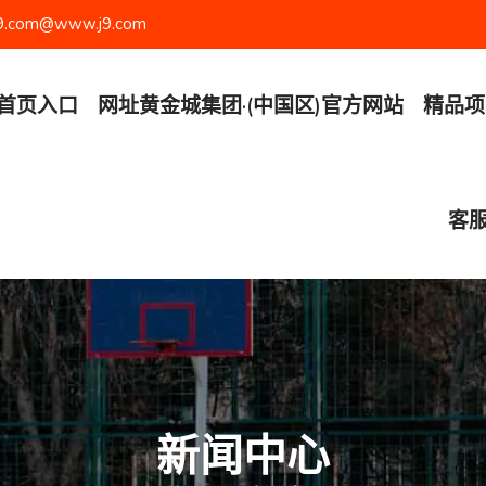
9.com@www.j9.com
首页入口
网址黄金城集团·(中国区)官方网站
精品项
客服
新闻中心