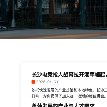
长沙电竞抢人战幕拉开湘军崛起
2026-04-01
依托快速发展的产业基础和本地特色，长沙正
打响，为你提供了加入这一浪潮的绝佳机会
蓬勃发展的产业与人才需求